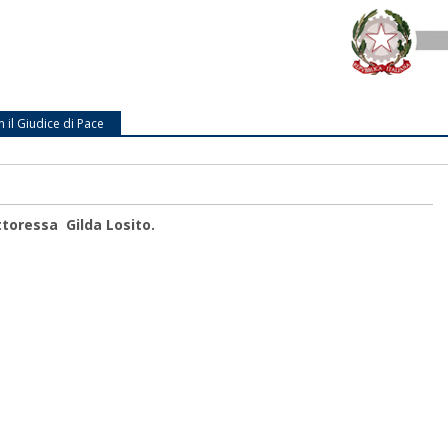
n il Giudice di Pace
toressa Gilda Losito.