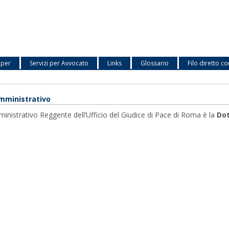
 per
Servizi per Avvocato
Links
Glossario
Filo diretto co
amministrativo
ministrativo Reggente dell’Ufficio del Giudice di Pace di Roma è la
Dot