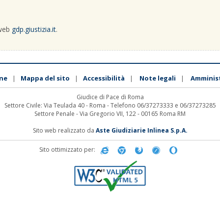
 web
gdp.giustizia.it
.
ne
Mappa del sito
Accessibilità
Note legali
Amminis
|
|
|
|
Giudice di Pace di Roma
Settore Civile: Via Teulada 40 - Roma - Telefono 06/37273333 e 06/37273285
Settore Penale - Via Gregorio VII, 122 - 00165 Roma RM
Sito web realizzato da
Aste Giudiziarie Inlinea S.p.A.
Sito ottimizzato per: