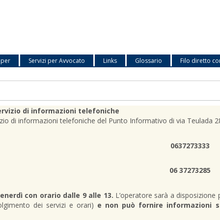
 per
Servizi per Avvocato
Links
Glossario
Filo diretto co
rvizio di informazioni telefoniche
vizio di informazioni telefoniche del Punto Informativo di via Teulada
0637273333
06 37273285
venerdì con orario dalle 9 alle 13.
L’operatore sarà a disposizione 
olgimento dei servizi e orari)
e non può fornire informazioni s